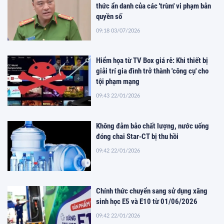
thức ẩn danh của các 'trùm' vi phạm bản
quyền số
09:18 03/07/2026
Hiểm họa từ TV Box giá rẻ: Khi thiết bị
giải trí gia đình trở thành 'công cụ' cho
tội phạm mạng
09:43 22/01/2026
Không đảm bảo chất lượng, nước uống
đóng chai Star-CT bị thu hồi
09:42 22/01/2026
Chính thức chuyển sang sử dụng xăng
sinh học E5 và E10 từ 01/06/2026
09:42 22/01/2026