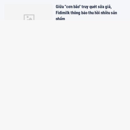
Giữa "cơn bão" truy quét sữa giả,
Fidimilk thông báo thu hồi nhiều sản
phẩm
10:26 19/05/2025
Quảng Ninh: Nỗ lực xây dựng bộ nhận
diện thương hiệu
09:29 26/04/2025
Lắng nghe từ dân việc 'số hóa' tên
phường, xã sau sáp nhập
09:28 26/04/2025
Sở hữu trí tuệ và Âm nhạc: Cảm nhận
nhịp điệu của Sở hữu trí tuệ