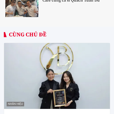
Cafe cùng ca sĩ Quách Tuấn Du
CÙNG CHỦ ĐỀ
NHÃN HIỆU