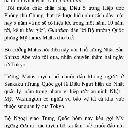
danh dự Nhật Bản. Ảnh:
Guardian
"Tôi muốn chắc chắn rằng Điều 5 trong Hiệp ước
Phòng thủ Chung thực tế được hiểu như cách đây một
hay 5 năm và nó sẽ có hiệu lực trong một năm, 10 năm
tới, kể từ bây giờ",
Guardian
dẫn lời Bộ trưởng Quốc
phòng Mỹ James Mattis cho biết
Bộ trưởng Mattis nói điều này với Thủ tướng Nhật Bản
Shinzo Abe vào tối qua, nhân chuyến thăm hai ngày
tới Tokyo.
Tướng Mattis tuyên bố chuỗi đảo không người ở
Senkaku (Trung Quốc gọi là Điếu Ngư) hiện do Nhật
quản lý, nằm trong phạm vi hiệp ước an ninh Nhật -
Mỹ. Washington có nghĩa vụ bảo vệ tất cả khu vực
thuộc sự quản lý của Tokyo.
Bộ Ngoại giao Trung Quốc hôm nay kêu gọi Mỹ
ngừng đưa ra "các tuyên bố sai lầm" về chuỗi đảo nói