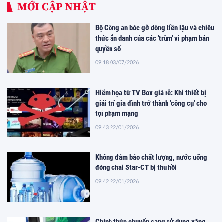
MỚI CẬP NHẬT
Bộ Công an bóc gỡ dòng tiền lậu và chiêu
thức ẩn danh của các 'trùm' vi phạm bản
quyền số
09:18 03/07/2026
Hiểm họa từ TV Box giá rẻ: Khi thiết bị
giải trí gia đình trở thành 'công cụ' cho
tội phạm mạng
09:43 22/01/2026
Không đảm bảo chất lượng, nước uống
đóng chai Star-CT bị thu hồi
09:42 22/01/2026
Chính thức chuyển sang sử dụng xăng