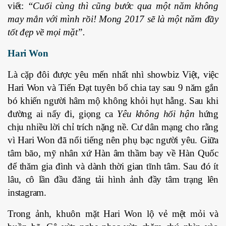
viết:
“Cuối cùng thì cũng bước qua một năm không
may mắn với mình rồi! Mong 2017 sẽ là một năm đầy
tốt đẹp về mọi mặt”.
Hari Won
Là cặp đôi được yêu mến nhất nhì showbiz Việt, việc
Hari Won và Tiến Đạt tuyên bố chia tay sau 9 năm gắn
bó khiến người hâm mộ không khỏi hụt hẫng. Sau khi
đường ai nấy đi, giọng ca
Yêu không hối hận
hứng
chịu nhiều lời chỉ trích nặng nề. Cư dân mạng cho rằng
vì Hari Won đã nổi tiếng nên phụ bạc người yêu. Giữa
tâm bão, mỹ nhân xứ Hàn âm thầm bay về Hàn Quốc
để thăm gia đình và dành thời gian tĩnh tâm. Sau đó ít
lâu, cô lần đầu đăng tải hình ảnh đầy tâm trạng lên
instagram.
Trong ảnh, khuôn mặt Hari Won lộ vẻ mệt mỏi và