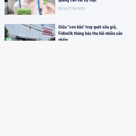
quảng cáo sai sự thật
09:56 27/05/2025
Giữa "cơn bão" truy quét sữa giả,
Fidimilk thông báo thu hồi nhiều sản
phẩm
10:26 19/05/2025
Quảng Ninh: Nỗ lực xây dựng bộ nhận
diện thương hiệu
09:29 26/04/2025
Lắng nghe từ dân việc 'số hóa' tên
phường, xã sau sáp nhập
09:28 26/04/2025