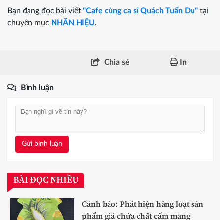
Bạn đang đọc bài viết
"Cafe cùng ca sĩ Quách Tuấn Du"
tại
chuyên mục
NHÃN HIỆU
.
Chia sẻ
In
Bình luận
Gửi bình luận
BÀI ĐỌC NHIỀU
Cảnh báo: Phát hiện hàng loạt sản
phẩm giả chứa chất cấm mang