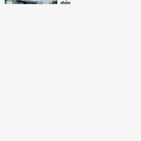
phẩm
10:26 19/05/2025
Quảng Ninh: Nỗ lực xây dựng bộ nhận
diện thương hiệu
09:29 26/04/2025
Lắng nghe từ dân việc 'số hóa' tên
phường, xã sau sáp nhập
09:28 26/04/2025
Sở hữu trí tuệ và Âm nhạc: Cảm nhận
nhịp điệu của Sở hữu trí tuệ
09:28 26/04/2025