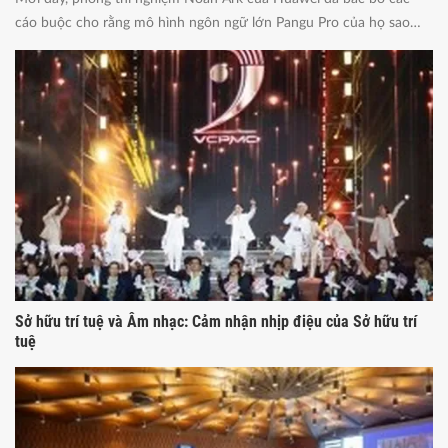
cáo buộc cho rằng mô hình ngôn ngữ lớn Pangu Pro của họ sao
chép các yếu tố từ mô hình Qwen 2.5 14B của Alibaba.
Sở hữu trí tuệ và Âm nhạc: Cảm nhận nhịp điệu của Sở hữu trí
tuệ