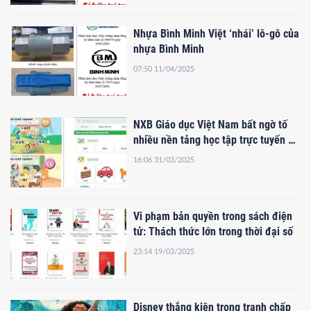
Nhựa Bình Minh Việt ‘nhái’ lô-gô của
nhựa Bình Minh
07:50 11/04/2025
NXB Giáo dục Việt Nam bất ngờ tố
nhiều nền tảng học tập trực tuyến vi
phạm bản quyền
16:06 31/03/2025
Vi phạm bản quyền trong sách điện
tử: Thách thức lớn trong thời đại số
23:14 19/03/2025
Disney thắng kiện trong tranh chấp