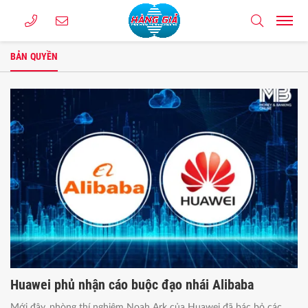
BẢN QUYỀN
Huawei phủ nhận cáo buộc đạo nhái Alibaba
Mới đây, phòng thí nghiệm Noah Ark của Huawei đã bác bỏ các