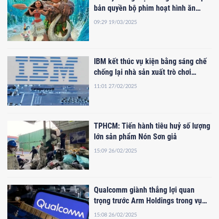
bản quyền bộ phim hoạt hình ăn
khách 'Moana'
09:29 19/03/2025
IBM kết thúc vụ kiện bằng sáng chế
chống lại nhà sản xuất trò chơi
Take-Two
11:01 27/02/2025
TPHCM: Tiến hành tiêu huỷ số lượng
lớn sản phẩm Nón Sơn giả
15:09 26/02/2025
Qualcomm giành thắng lợi quan
trọng trước Arm Holdings trong vụ
kiện liên quan đến chip
15:08 26/02/2025