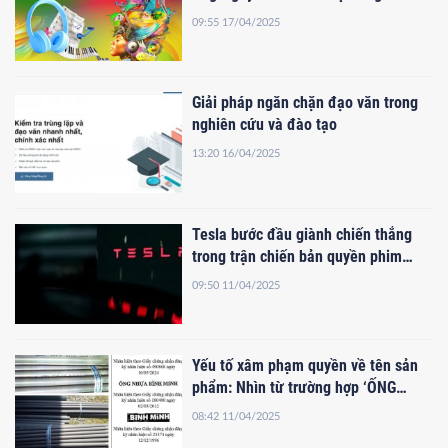
2025
09:55 17/04/2025
Giải pháp ngăn chặn đạo văn trong
nghiên cứu và đào tạo
13:20 16/04/2025
Tesla bước đầu giành chiến thắng
trong trận chiến bản quyền phim
'Blade Runner 2049'
09:50 11/04/2025
Yếu tố xâm phạm quyền về tên sản
phẩm: Nhìn từ trường hợp ‘ỐNG
NHỰA BÌNH MINH’ – ‘NHUA BINH
08:42 11/04/2025
MINH VIET’