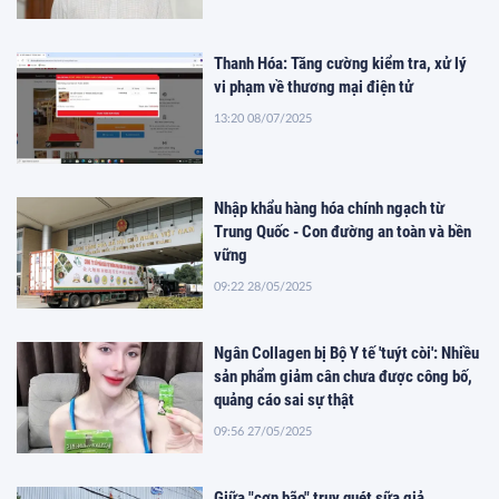
Thanh Hóa: Tăng cường kiểm tra, xử lý
vi phạm về thương mại điện tử
13:20 08/07/2025
Nhập khẩu hàng hóa chính ngạch từ
Trung Quốc - Con đường an toàn và bền
vững
09:22 28/05/2025
Ngân Collagen bị Bộ Y tế 'tuýt còi': Nhiều
sản phẩm giảm cân chưa được công bố,
quảng cáo sai sự thật
09:56 27/05/2025
Giữa "cơn bão" truy quét sữa giả,