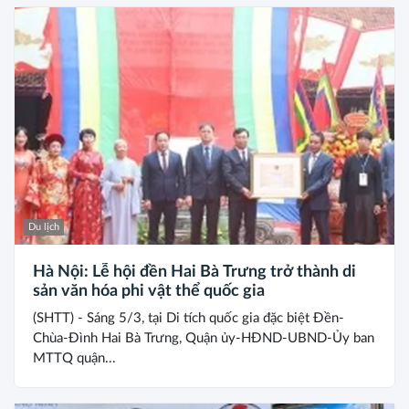
Du lịch
Hà Nội: Lễ hội đền Hai Bà Trưng trở thành di
sản văn hóa phi vật thể quốc gia
(SHTT) - Sáng 5/3, tại Di tích quốc gia đặc biệt Đền-
Chùa-Đình Hai Bà Trưng, Quận ủy-HĐND-UBND-Ủy ban
MTTQ quận...