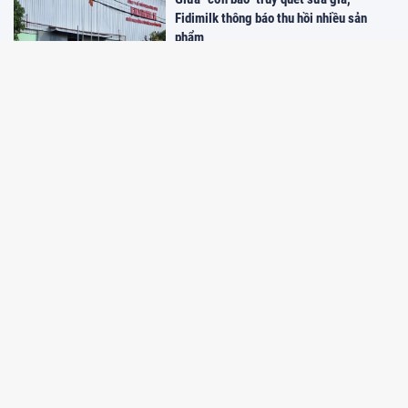
Fidimilk thông báo thu hồi nhiều sản
phẩm
10:26 19/05/2025
Quảng Ninh: Nỗ lực xây dựng bộ nhận
diện thương hiệu
09:29 26/04/2025
Lắng nghe từ dân việc 'số hóa' tên
phường, xã sau sáp nhập
09:28 26/04/2025
Sở hữu trí tuệ và Âm nhạc: Cảm nhận
nhịp điệu của Sở hữu trí tuệ
09:28 26/04/2025