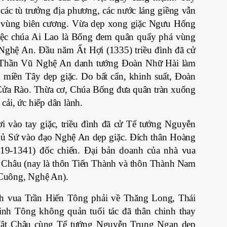
 các tù trưởng địa phương, các nước láng giềng vẫn
 vùng biên cương. Vừa dẹp xong giặc Ngưu Hống
việc chúa Ai Lao là Bống đem quân quấy phá vùng
 Nghệ An. Đầu năm Ất Hợi (1335) triều đình đã cử
 Thần Vũ Nghệ An danh tướng Đoàn Nhữ Hài làm
 miền Tây dẹp giặc. Do bất cẩn, khinh suất, Đoàn
 Cửa Rào. Thừa cơ, Chúa Bống đưa quân tràn xuống
cải, ức hiếp dân lành.
i vào tay giặc, triều đình đã cử Tể tướng Nguyễn
ủ Sứ vào đạo Nghệ An dẹp giặc. Đích thân Hoàng
19-1341) đốc chiến. Đại bản doanh của nhà vua
Châu (nay là thôn Tiến Thành và thôn Thành Nam
Cuông, Nghệ An).
nh vua Trần Hiến Tông phải về Thăng Long, Thái
h Tông không quản tuổi tác đã thân chinh thay
Mật Châu cùng Tể tướng Nguyễn Trung Ngạn dẹp