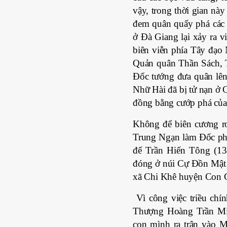
vậy, trong thời gian này
đem quân quấy phá các
ở Đà Giang lại xảy ra 
biên viễn phía Tây đạo
Quản quân Thần Sách,
Đốc tướng đưa quân lên
Nhữ Hài đã bị tử nạn ở
đồng bằng cướp phá của 
Không để biên cương rơ
Trung Ngạn làm Đốc ph
đế Trần Hiến Tông (13
đóng ở núi Cự Đồn Mật 
xã Chi Khê huyện Con 
Vì công việc triều chí
Thượng Hoàng Trần Min
con mình ra trận vào 