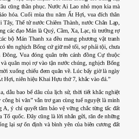
 đâu cũng thần phục. Nước Ai Lao nhỏ mọn kia mà
áo hóa. Cuối mùa thu năm Ất Hợi, vua đích thân
õi Tây, Thế tử nước Chiêm Thành, nước Chân Lạp,
ng các đạo Mán là Quý, Cầm, Xa, Lạc, tù trưởng rợ
ác bộ Mán Thanh xa đều mang phương vật tranh
ó tên nghịch Bống cứ giữ mê tối, sợ phải tội, chưa
a Đông, Vua đóng quân trên cánh đồng Cự thuộc
g và quân mọi rợ vào tận nước chúng, nghịch Bống
 mời xuống chiếu đem quân về. Lúc bấy giờ là ngày
 Hợi, niên hiệu Khai Hựu thứ 7, khắc vào đá.”
, dẫu bao bể dâu của lịch sử, thời tiết khắc nghiệt
công bi văn” vẫn trơ gan cùng tuế nguyệt là minh
A, ý chí quyết tâm bảo vệ vững chắc từng tấc đất
ủa Tổ quốc. Đây cũng là lời nhắn gửi, răn đe những
ng lại sự ổn định và bình yên của biên cương đất