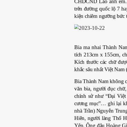
CHDCND Lào anh em. B
trên đường quốc lộ 7 ha
kiện chiêm ngưỡng bức t
Bia ma nhai Thành Nam 
tích 213cm x 155cm, chữ
Kích thước các chữ được
khắc sâu nhất Việt Nam 
Bia Thành Nam không có 
văn bia, người đục chữ,
chính sử như “Đại Việt
cương mục”… ghi lại khá
nhà Trần) Nguyễn Trung 
Hiên, người làng Thổ H
Yên. Ông đậu Hoàng Gi