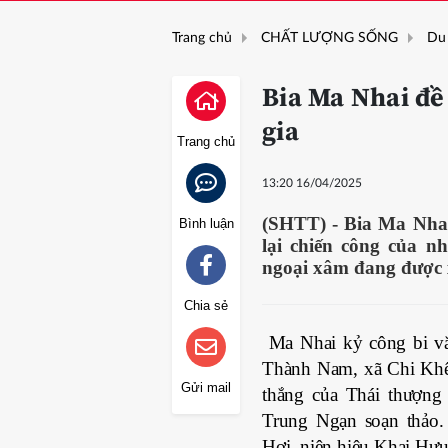
Trang chủ
CHẤT LƯỢNG SỐNG
Du 
Bia Ma Nhai đề
gia
Trang chủ
13:20 16/04/2025
(SHTT) - Bia Ma Nhai
Bình luận
lại chiến công của nh
ngoại xâm đang được x
Chia sẻ
Ma Nhai kỷ công bi văn 
Thành Nam, xã Chi Khê
Gửi mail
thắng của Thái thượn
Trung Ngạn soạn thảo
Hợi, niên hiệu Khai Hựu