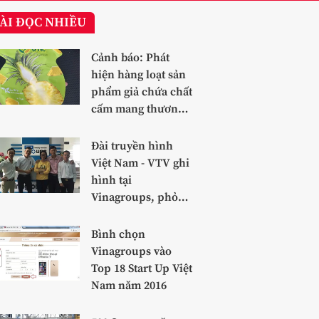
ÀI ĐỌC NHIỀU
Cảnh báo: Phát
hiện hàng loạt sản
phẩm giả chứa chất
cấm mang thương
hiệu dứa
Đài truyền hình
Việt Nam - VTV ghi
hình tại
Vinagroups, phỏng
vấn Team
Vinafoods
Bình chọn
Vinagroups vào
Top 18 Start Up Việt
Nam năm 2016