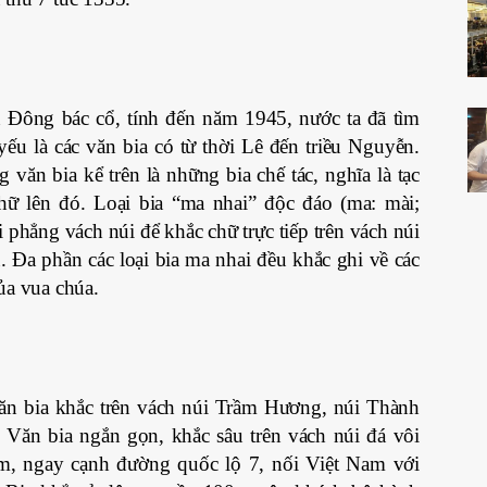
 Đông bác cổ, tính đến năm 1945, nước ta đã tìm
yếu là các văn bia có từ thời Lê đến triều Nguyễn.
văn bia kể trên là những bia chế tác, nghĩa là tạc
chữ lên đó. Loại bia “ma nhai” độc đáo (ma: mài;
i phẳng vách núi để khắc chữ trực tiếp trên vách núi
. Đa phần các loại bia ma nhai đều khắc ghi về các
ủa vua chúa.
văn bia khắc trên vách núi Trầm Hương, núi Thành
 Văn bia ngắn gọn, khắc sâu trên vách núi đá vôi
m, ngay cạnh đường quốc lộ 7, nối Việt Nam với