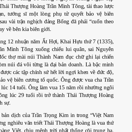
 Thái Thượng Hoàng Trần Minh Tông, tài thao lược
, tướng sĩ một lòng phụ tử quyết bảo vệ biên
sau vài trận nghịch đảng Bống đã phải “cuốn theo
ay về bên kia biên giới.
áng 12 nhuận năm Ất Hợi, Khai Hựu thứ 7 (1335),
n Minh Tông xuống chiếu lui quân, sai Nguyễn
ốc thợ mài núi Thành Nam đục chữ ghi lại chiến
òm núi đá vôi từng là đại bản doanh. Là bậc minh
ợc các tập chính sứ hết lời ngợi khen về đức độ,
bảo vệ biên cương tổ quốc. Ông được vua cha Trần
 lúc 14 tuổi. Ông làm vua 15 năm rồi nhường ngôi
ông lúc 29 tuổi rồi trở thành Thái Thượng Hoàng
h sự.
bản dịch của Trần Trọng Kim in trong “Việt Nam
ng nghiêu văn triết Thái Thượng Hoàng là vua thứ
àng Việt, chịu mệnh trời nhất thống cõi trung hạ,