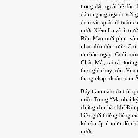
trong đất ngoài bể đâu
dám ngang ngạnh với gi
đem sáu quân đi tuần c
nước Xiêm La và tù trưở
Bồn Man mới phục và c
nhau đến đón rước. Chỉ c
ra chầu ngay. Cuối mù
Châu Mật, sai các tướn
theo gió chạy trốn. Vua
tháng chạp nhuận năm Ất
Bảy trăm năm đã trôi qua
miền Trung “Ma nhai kỷ 
chứng cho hào khí Đông 
biên giới thiêng liêng c
kẻ còn ấp ủ mưu đồ chố
nước.