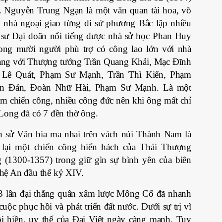
 Nguyễn Trung Ngạn là một văn quan tài hoa, võ
, nhà ngoại giao từng đi sứ phương Bắc lập nhiều
h sư Đại doãn nổi tiếng được nhà sử học Phan Huy
ong mười người phù trợ có công lao lớn với nhà
àng với Thượng tướng Trần Quang Khải, Mạc Đĩnh
, Lê Quát, Phạm Sư Mạnh, Trần Thì Kiến, Phạm
ên Đán, Đoàn Nhữ Hài, Phạm Sư Mạnh. Là một
m chiến công, nhiều công đức nên khi ông mất chỉ
Long đã có 7 đền thờ ông.
 sử Văn bia ma nhai trên vách núi Thành Nam là
 lại một chiến công hiển hách của Thái Thượng
(1300-1357) trong giữ gìn sự bình yên của biên
hệ An đầu thế kỷ XIV.
 3 lần đại thắng quân xâm lược Mông Cổ đã nhanh
uộc phục hồi và phát triển đất nước. Dưới sự trị vì
ôi hiền, uy thế của Đại Việt ngày càng mạnh. Tuy