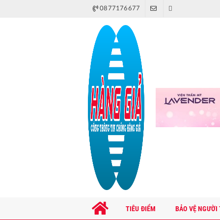
0877176677
TIÊU ĐIỂM
BẢO VỆ NGƯỜI 