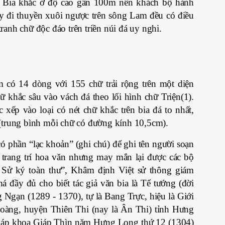
ia khắc ở độ cao gần 100m nên khách bộ hành
y đi thuyền xuôi ngược trên sông Lam đều có điều
ranh chữ độc đáo trên triền núi đá uy nghi.
có 14 dòng với 155 chữ trải rộng trên một diện
 khắc sâu vào vách đá theo lối hình chữ Triện(1).
 xếp vào loại có nét chữ khắc trên bia đá to nhất,
(trung bình mỗi chữ có đường kính 10,5cm).
phần “lạc khoản” (ghi chú) để ghi tên người soạn
 trang trí hoa văn nhưng may mắn lại được các bộ
 Sử ký toàn thư”, Khâm định Việt sử thông giám
 đầy đủ cho biết tác giả văn bia là Tể tướng (đời
Ngạn (1289 - 1370), tự là Bang Trực, hiệu là Giới
oàng, huyện Thiên Thi (nay là Ân Thi) tỉnh Hưng
áp khoa Giáp Thìn năm Hưng Long thứ 12 (1304)