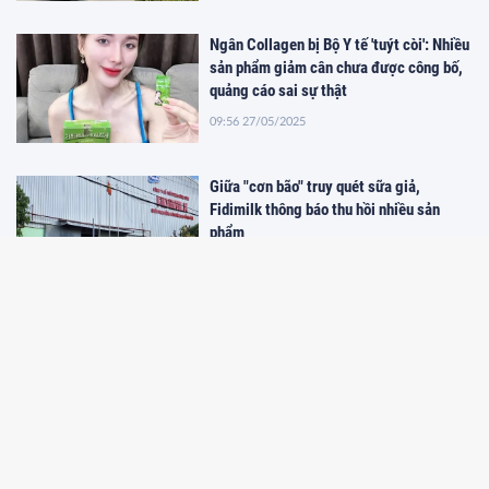
Ngân Collagen bị Bộ Y tế 'tuýt còi': Nhiều
sản phẩm giảm cân chưa được công bố,
quảng cáo sai sự thật
09:56 27/05/2025
Giữa "cơn bão" truy quét sữa giả,
Fidimilk thông báo thu hồi nhiều sản
phẩm
10:26 19/05/2025
Quảng Ninh: Nỗ lực xây dựng bộ nhận
diện thương hiệu
09:29 26/04/2025
Lắng nghe từ dân việc 'số hóa' tên