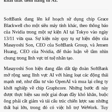
khai thác tiềm năng từ AI.
SoftBank đang lên kế hoạch sử dụng chip Grace
Blackwell cho một siêu máy tính khác, theo thông báo
của Nvidia trong một sự kiện AI tại Tokyo vào ngày
13/11 vừa qua. Sự kiện này quy tụ sự hiện diện của
Masayoshi Son, CEO của SoftBank Group, và Jensen
Huang, CEO của Nvidia, để thảo luận về tầm nhìn
chung trong lĩnh vực trí tuệ nhân tạo.
Masayoshi Son hiện đang dẫn dắt tập đoàn SoftBank
mở rộng sang lĩnh vực AI với hàng loạt các động thái
mạnh mẽ, như đầu tư vào OpenAI và mua lại công ty
khởi nghiệp về chip Graphcore. Những bước đi này
được thực hiện sau một giai đoạn đầy khó khăn, buộc
ông phải cắt giảm và tái cấu trúc chiến lược sau những
thất bại lớn, trong đó có việc hỗ trợ WeWork. Tuy