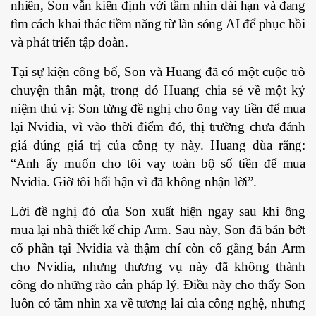
nhiên, Son vẫn kiên định với tầm nhìn dài hạn và đang
tìm cách khai thác tiềm năng từ làn sóng AI để phục hồi
và phát triển tập đoàn.
Tại sự kiện công bố, Son và Huang đã có một cuộc trò
chuyện thân mật, trong đó Huang chia sẻ về một kỷ
niệm thú vị: Son từng đề nghị cho ông vay tiền để mua
lại Nvidia, vì vào thời điểm đó, thị trường chưa đánh
giá đúng giá trị của công ty này. Huang đùa rằng:
“Anh ấy muốn cho tôi vay toàn bộ số tiền để mua
Nvidia. Giờ tôi hối hận vì đã không nhận lời”.
Lời đề nghị đó của Son xuất hiện ngay sau khi ông
mua lại nhà thiết kế chip Arm. Sau này, Son đã bán bớt
cổ phần tại Nvidia và thậm chí còn cố gắng bán Arm
cho Nvidia, nhưng thương vụ này đã không thành
công do những rào cản pháp lý. Điều này cho thấy Son
luôn có tầm nhìn xa về tương lai của công nghệ, nhưng