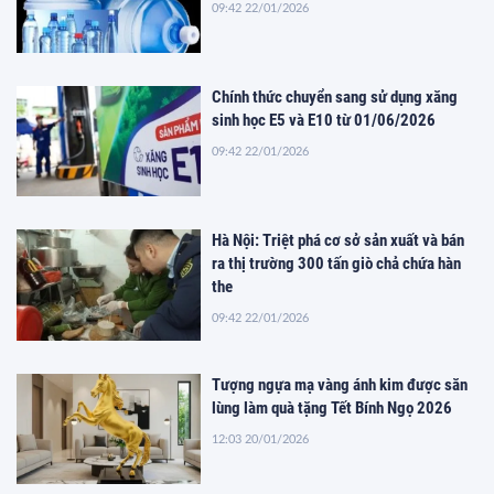
09:42 22/01/2026
Chính thức chuyển sang sử dụng xăng
sinh học E5 và E10 từ 01/06/2026
09:42 22/01/2026
Hà Nội: Triệt phá cơ sở sản xuất và bán
ra thị trường 300 tấn giò chả chứa hàn
the
09:42 22/01/2026
Tượng ngựa mạ vàng ánh kim được săn
lùng làm quà tặng Tết Bính Ngọ 2026
12:03 20/01/2026