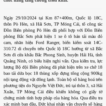
chức năng tăng cường triển khai.
Ngày 29/10/2024 tại Km 87+400m, Quốc lộ 18C,
thôn Pò Hèn, xã Hải Sơn, TP Móng Cái, tổ công tác
Đồn Biên phòng Pò Hèn đã phối hợp với Đồn Biên
phòng Bắc Sơn phát hiện 1 xe ô tô bán tải màu đỏ
cam, nhãn hiệu Ford Ranger, biển kiểm soát 14C-
310.72 di chuyển trên Quốc lộ 18C hướng từ xã Bắc
Sơn đi cửa khẩu Bắc Phong Sinh, huyện Hải Hà, tỉnh
Quảng Ninh, có biểu hiện nghi vấn. Qua kiểm tra, lực
lượng Bộ đội Biên phòng đã phát hiện trên xe chở 18
bao tải dứa bọc 18 thùng xốp đựng tổng cộng 900kg
nội tạng động vật đông lạnh. Toàn bộ số hàng hoá trên
phương tiện do Nguyễn Việt Đức, trú tại thôn 3, xã Hải
Xuân, TP Móng Cái điều khiển không có giấy tờ
chứng minh tính hợp pháp của hàng hóa. Qua điều tra
xác minh ban đầu, Đức khai nhận vận chuyển số hàng