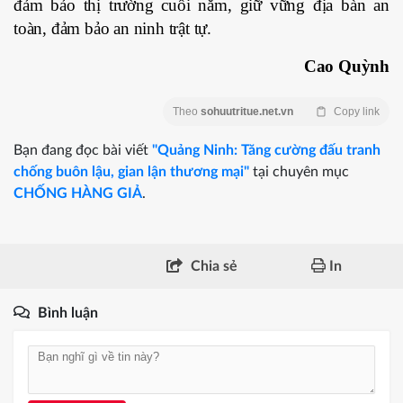
đảm bảo thị trường cuối năm, giữ vững địa bàn an
toàn, đảm bảo an ninh trật tự.
Cao Quỳnh
Theo
sohuutritue.net.vn
Copy link
Bạn đang đọc bài viết
"Quảng Ninh: Tăng cường đấu tranh
chống buôn lậu, gian lận thương mại"
tại chuyên mục
CHỐNG HÀNG GIẢ
.
Chia sẻ
In
Bình luận