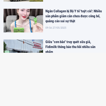
Ngân Collagen bị Bộ Y tế 'tuýt còi': Nhiều
sản phẩm giảm cân chưa được công bố,
quảng cáo sai sự thật
09:56 27/05/2025
Giữa "cơn bão" truy quét sữa giả,
Fidimilk thông báo thu hồi nhiều sản
phẩm
10:26 19/05/2025
Quảng Ninh: Nỗ lực xây dựng bộ nhận
diện thương hiệu
09:29 26/04/2025
Lắng nghe từ dân việc 'số hóa' tên