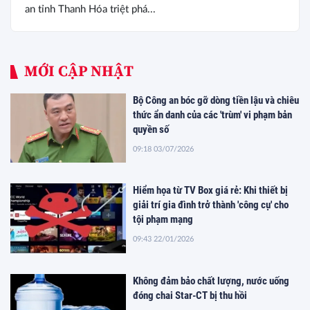
an tỉnh Thanh Hóa triệt phá...
MỚI CẬP NHẬT
Bộ Công an bóc gỡ dòng tiền lậu và chiêu
thức ẩn danh của các 'trùm' vi phạm bản
quyền số
09:18 03/07/2026
Hiểm họa từ TV Box giá rẻ: Khi thiết bị
giải trí gia đình trở thành 'công cụ' cho
tội phạm mạng
09:43 22/01/2026
Không đảm bảo chất lượng, nước uống
đóng chai Star-CT bị thu hồi