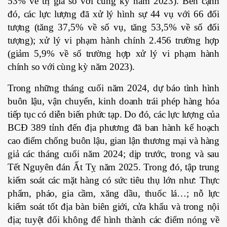
53% về trị giá so với cùng kỳ năm 2023). Bên cạnh
đó, các lực lượng đã xử lý hình sự 44 vụ với 66 đối
tượng (tăng 37,5% về số vụ, tăng 53,5% về số đối
tượng); xử lý vi phạm hành chính 2.456 trường hợp
(giảm 5,9% về số trường hợp xử lý vi phạm hành
chính so với cùng kỳ năm 2023).
Trong những tháng cuối năm 2024, dự báo tình hình
buôn lậu, vận chuyển, kinh doanh trái phép hàng hóa
tiếp tục có diễn biến phức tạp. Do đó, các lực lượng của
BCĐ 389 tỉnh đến địa phương đã ban hành kế hoạch
cao điểm chống buôn lậu, gian lận thương mại và hàng
giả các tháng cuối năm 2024; dịp trước, trong và sau
Tết Nguyên đán Ất Tỵ năm 2025. Trong đó, tập trung
kiểm soát các mặt hàng có sức tiêu thụ lớn như: Thực
phẩm, pháo, gia cầm, xăng dầu, thuốc lá…; nỗ lực
kiểm soát tốt địa bàn biên giới, cửa khẩu và trong nội
địa; tuyệt đối không để hình thành các điểm nóng về