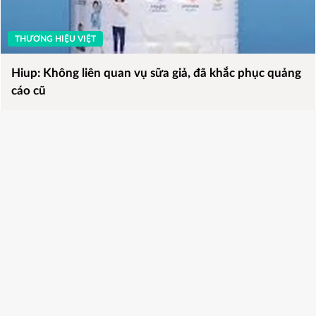
THƯƠNG HIỆU VIỆT
Hiup: Không liên quan vụ sữa giả, đã khắc phục quảng
cáo cũ
37 lượt xem
0 bình luận
0 lượt chia sẻ
Thích
Bình luận
Chia sẻ
Bùi Hợp
2025-04-15 15:25:34
Bộ Giáo dục và Đào tạo khẳng định, các thông tin này là
hoàn toàn giả mạo. Bộ Giáo dục và Đào tạo không triển
khai, không phối hợp tổ chức các chương trình, hoạt động
này.