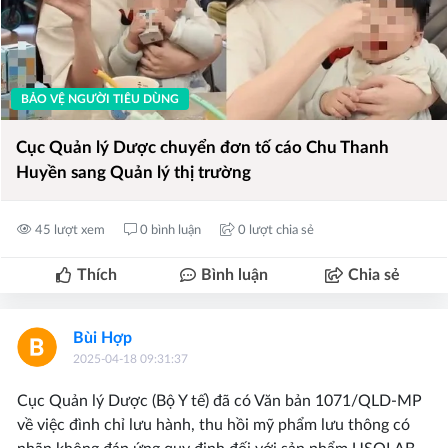
BẢO VỆ NGƯỜI TIÊU DÙNG
Cục Quản lý Dược chuyển đơn tố cáo Chu Thanh
Huyền sang Quản lý thị trường
45 lượt xem
0 bình luận
0 lượt chia sẻ
Thích
Bình luận
Chia sẻ
Bùi Hợp
2025-04-18 09:31:37
Cục Quản lý Dược (Bộ Y tế) đã có Văn bản 1071/QLD-MP
về việc đình chỉ lưu hành, thu hồi mỹ phẩm lưu thông có