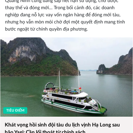
Quảng Ninh cũng đang sắp hết hạn sử dụng, chờ được
thay thế và đóng mới... Trong bối cảnh đó, các doanh
nghiệp đang nỗ lực vay vốn ngân hàng để đóng mới tàu,
nhưng họ vẫn mòn mỏi chờ đợi một quyết định mang tính
bước ngoặt từ chính quyền địa phương.
TIÊU ĐIỂM
Khát vọng hồi sinh đội tàu du lịch vịnh Hạ Long sau
bão Yagi: Cần lối thoát từ chính sách