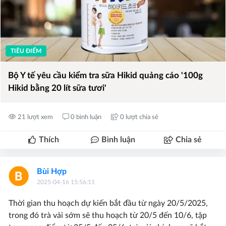
TIÊU ĐIỂM
Bộ Y tế yêu cầu kiểm tra sữa Hikid quảng cáo '100g
Hikid bằng 20 lít sữa tươi'
21 lượt xem
0 bình luận
0 lượt chia sẻ
Thích
Bình luận
Chia sẻ
Bùi Hợp
2025-04-16 15:56:11
Thời gian thu hoạch dự kiến bắt đầu từ ngày 20/5/2025,
trong đó trà vải sớm sẽ thu hoạch từ 20/5 đến 10/6, tập