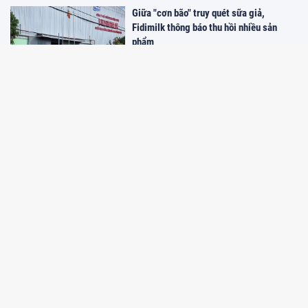
Giữa "cơn bão" truy quét sữa giả,
Fidimilk thông báo thu hồi nhiều sản
phẩm
10:26 19/05/2025
Quảng Ninh: Nỗ lực xây dựng bộ nhận
diện thương hiệu
09:29 26/04/2025
Lắng nghe từ dân việc 'số hóa' tên
phường, xã sau sáp nhập
09:28 26/04/2025
Sở hữu trí tuệ và Âm nhạc: Cảm nhận
nhịp điệu của Sở hữu trí tuệ