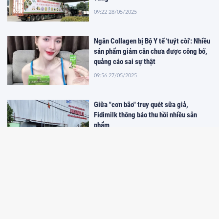
09:22 28/05/2025
Ngân Collagen bị Bộ Y tế 'tuýt còi': Nhiều
sản phẩm giảm cân chưa được công bố,
quảng cáo sai sự thật
09:56 27/05/2025
Giữa "cơn bão" truy quét sữa giả,
Fidimilk thông báo thu hồi nhiều sản
phẩm
10:26 19/05/2025
Quảng Ninh: Nỗ lực xây dựng bộ nhận
diện thương hiệu
09:29 26/04/2025