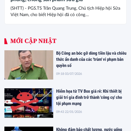
(SHTT) - PGS.TS Trần Quang Trung, Chủ tịch Hiệp hội Sữa
Việt Nam, cho biết Hiệp hội đã có công...
MỚI CẬP NHẬT
Bộ Công an bóc gỡ dòng tiền lậu và chiêu
thức ẩn danh của các 'trùm' vi phạm bản
quyền số
09:18 03/07/2026
Hiểm họa từ TV Box giá rẻ: Khi thiết bị
giải trí gia đình trở thành 'công cụ' cho
tội phạm mạng
09:43 22/01/2026
Không đảm bảo chất lượng, nước uống