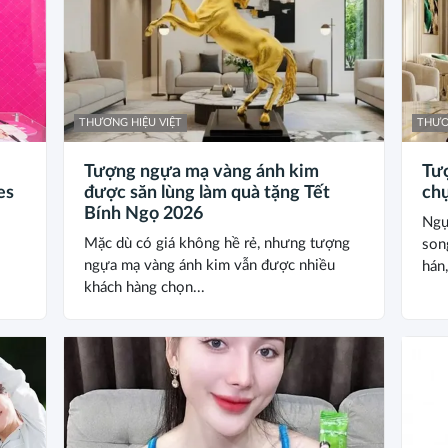
THƯƠNG HIỆU VIỆT
THƯƠ
Tượng ngựa mạ vàng ánh kim
Tư
es
được săn lùng làm quà tặng Tết
chụ
Bính Ngọ 2026
Ngự
ub”
Mặc dù có giá không hề rẻ, nhưng tượng
son
ngựa mạ vàng ánh kim vẫn được nhiều
hán,
khách hàng chọn...