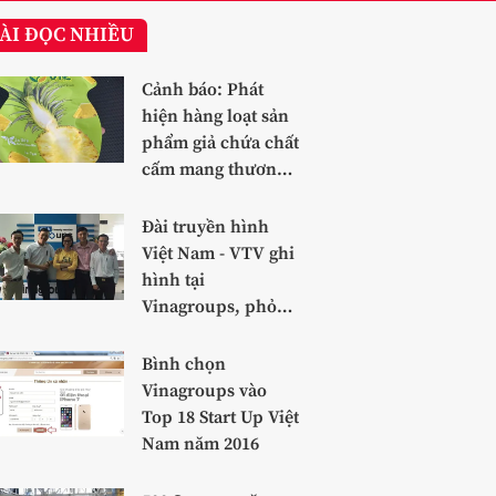
ÀI ĐỌC NHIỀU
Cảnh báo: Phát
hiện hàng loạt sản
phẩm giả chứa chất
cấm mang thương
hiệu dứa
Đài truyền hình
Việt Nam - VTV ghi
hình tại
Vinagroups, phỏng
vấn Team
Vinafoods
Bình chọn
Vinagroups vào
Top 18 Start Up Việt
Nam năm 2016