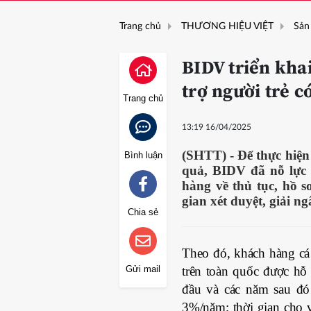
Trang chủ
THƯƠNG HIỆU VIỆT
Sản
BIDV triển khai
trợ người trẻ c
Trang chủ
13:19 16/04/2025
(SHTT) - Để thực hiện 
Bình luận
quả, BIDV đã nỗ lực t
hàng về thủ tục, hồ s
gian xét duyệt, giải 
Chia sẻ
Theo đó, khách hàng cá
trên toàn quốc được hỗ
Gửi mail
đầu và các năm sau đó
3%/năm; thời gian cho v