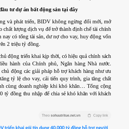
đầu tư dự án bất động sản tại đây
ng và phát triển, BIDV không ngừng đổi mới, mở
chất lượng dịch vụ để trở thành định chế tài chính
n nay có tổng tài sản, dư nợ cho vay, huy động vốn
rên 2 triệu tỷ đồng.
ủ động triển khai kịp thời, có hiệu quả chính sách
o điều hành của Chính phủ, Ngân hàng Nhà nước.
hủ động các giải pháp hỗ trợ khách hàng như ưu
 tăng tỷ lệ cho vay, cải tiến quy trình, gia tăng chất
ành cùng doanh nghiệp khi khó khăn… Tổng cộng
0 tỷ đồng thu nhập để chia sẻ khó khăn với khách
Theo
sohuutritue.net.vn
Copy link
V triển khai gói tín dụng 40.000 tỷ đồng hỗ trợ người