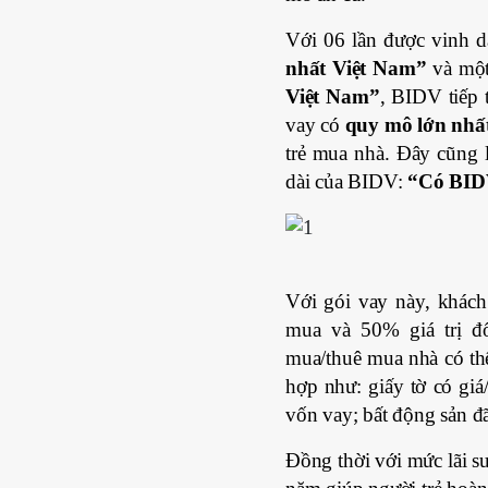
Với 06 lần được vinh 
nhất Việt Nam”
và một
Việt Nam”
, BIDV tiếp 
vay có
quy mô lớn nhất,
trẻ mua nhà. Đây cũng 
dài của BIDV:
“Có BIDV
Với gói vay này, khách
mua và 50% giá trị đ
mua/thuê mua nhà có thể 
hợp như: giấy tờ có giá
vốn vay; bất động sản 
Đồng thời với mức lãi su