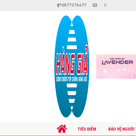
0877176677
TIÊU ĐIỂM
BẢO VỆ NGƯỜI 