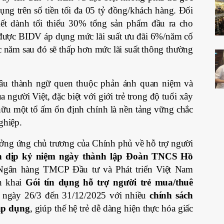
ng trên số tiền tối đa 05 tỷ đồng/khách hàng. Đối
ết dành tối thiểu 30% tổng sản phẩm đầu ra cho
ẽ được BIDV áp dụng mức lãi suất ưu đãi 6%/năm cố
c năm sau đó sẽ thấp hơn mức lãi suất thông thường
câu thành ngữ quen thuộc phản ánh quan niệm và
a người Việt, đặc biệt với giới trẻ trong độ tuổi xây
 hữu một tổ ấm ổn định chính là nền tảng vững chắc
ghiệp.
ởng ứng chủ trương của Chính phủ về hỗ trợ người
n dịp kỷ niệm ngày thành lập Đoàn TNCS Hồ
gân hàng TMCP Đầu tư và Phát triển Việt Nam
n khai
Gói tín dụng hỗ trợ người trẻ mua/thuê
 ngày 26/3 đến 31/12/2025 với nhiều
chính sách
 áp dụng
, giúp thế hệ trẻ dễ dàng hiện thực hóa giấc