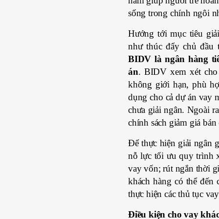
năm giúp người trẻ hoàn 
sống trong chính ngôi n
Hướng tới mục tiêu giả
như thúc đẩy chủ đầu t
BIDV là ngân hàng ti
án
. BIDV xem xét ch
không giới hạn, phù hợ
dụng cho cả dự án vay 
chưa giải ngân. Ngoài ra
chính sách giảm giá bán 
Để thực hiện giải ngân 
nỗ lực tối ưu quy trình 
vay vốn; rút ngắn thời g
khách hàng có thể đến 
thực hiện các thủ tục va
Điều kiện cho vay khá