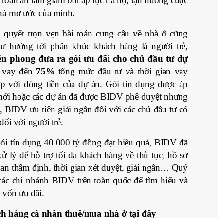
toàn an tâm giảm bớt áp lực trả nợ, tận hưởng cuộc
hà mơ ước của mình.
i quyết trọn vẹn bài toán cung cầu về nhà ở cũng
ư hướng tới phân khúc khách hàng là người trẻ,
ên phong đưa ra gói ưu đãi cho chủ đầu tư dự
o vay đến
75%
tổng mức đầu tư và thời gian vay
p với dòng tiền của dự án. Gói tín dụng được áp
mới hoặc các dự án đã được BIDV phê duyệt nhưng
, BIDV ưu tiên giải ngân đối với các chủ đầu tư có
đối với người trẻ.
gói tín dụng 40.000 tỷ đồng đạt hiệu quả, BIDV đã
xử lý để hỗ trợ tối đa khách hàng về thủ tục, hồ sơ
ian thẩm định, thời gian xét duyệt, giải ngân… Quý
các chi nhánh BIDV trên toàn quốc để tìm hiểu và
y vốn ưu đãi.
ch hàng cá nhân thuê/mua nhà ở tại đây