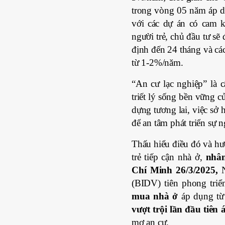
trong vòng 05 năm áp dụ
với các dự án có cam k
người trẻ, chủ đầu tư s
định đến 24 tháng và cá
từ 1-2%/năm.
“An cư lạc nghiệp” là 
triết lý sống bền vững củ
dựng tương lai, việc sở
để an tâm phát triển sự n
Thấu hiểu điều đó và hư
trẻ tiếp cận nhà ở,
nhâ
Chí Minh 26/3/2025,
N
(BIDV) tiên phong triể
mua nhà ở
áp dụng từ
vượt trội lần đầu tiên
mơ an cư.