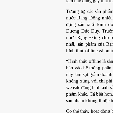
làm này đang gây thất th
Tương tự, các sản phẩ
nước Rạng Đông nhiều 
động sản xuất kinh d
Dương Đức Duy, Trưởn
nước Rạng Đông cho bi
nhái, sản phẩm của Rạn
hình thức offline và onli
“Hình thức offline là s
bán vào hệ thống phân 
này làm sụt giảm doanh 
không xứng với chi phí 
website đăng hình ảnh s
phẩm khác. Cá biệt hơn,
sản phẩm không thuộc h
Có thể thấy, hoạt động 