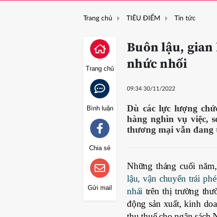
Trang chủ
TIÊU ĐIỂM
Tin tức
Buôn lậu, gian
nhức nhối
Trang chủ
09:34 30/11/2022
Dù các lực lượng chứ
Bình luận
hàng nghìn vụ việc, 
thương mại vẫn đang t
Chia sẻ
Những tháng cuối năm,
lậu, vận chuyển trái phé
Gửi mail
nhái
trên thị trường thư
động sản xuất, kinh doa
thu thuế cho ngân sách 