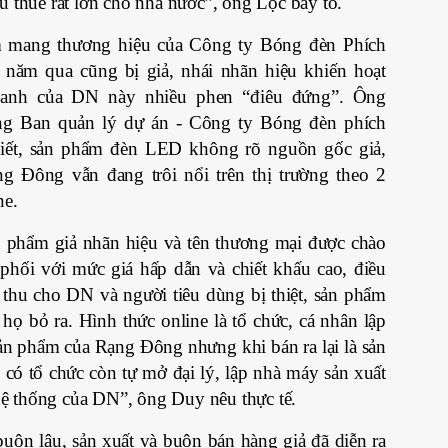
u thuế rất lớn cho nhà nước”, ông Lộc bày tỏ.
m mang thương hiệu của Công ty Bóng đèn Phích
năm qua cũng bị giả, nhái nhãn hiệu khiến hoạt
oanh của DN này nhiều phen “điêu đứng”. Ông
g Ban quản lý dự án - Công ty Bóng đèn phích
ết, sản phẩm đèn LED không rõ nguồn gốc giả,
g Đông vẫn đang trôi nổi trên thị trường theo 2
ne.
ản phẩm giả nhãn hiệu và tên thương mại được chào
phối với mức giá hấp dẫn và chiết khấu cao, điều
thu cho DN và người tiêu dùng bị thiệt, sản phẩm
họ bỏ ra. Hình thức online là tổ chức, cá nhân lập
ản phẩm của Rạng Đông nhưng khi bán ra lại là sản
 có tổ chức còn tự mở đại lý, lập nhà máy sản xuất
ệ thống của DN”, ông Duy nêu thực tế.
buôn lậu, sản xuất và buôn bán hàng giả đã diễn ra