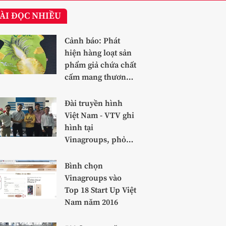
ÀI ĐỌC NHIỀU
Cảnh báo: Phát
hiện hàng loạt sản
phẩm giả chứa chất
cấm mang thương
hiệu dứa
Đài truyền hình
Việt Nam - VTV ghi
hình tại
Vinagroups, phỏng
vấn Team
Vinafoods
Bình chọn
Vinagroups vào
Top 18 Start Up Việt
Nam năm 2016