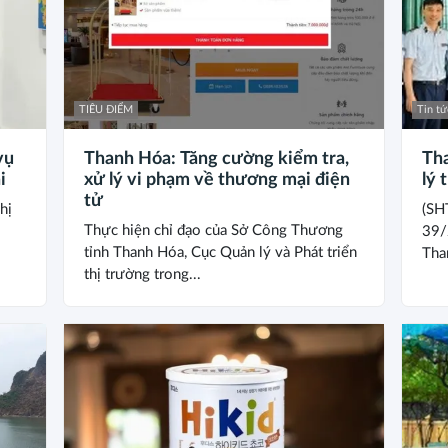
TIÊU ĐIỂM
Tin tứ
vụ
Thanh Hóa: Tăng cường kiểm tra,
Th
i
xử lý vi phạm về thương mại điện
lý 
tử
hị
(SH
Thực hiện chỉ đạo của Sở Công Thương
39/
tỉnh Thanh Hóa, Cục Quản lý và Phát triển
Tha
thị trường trong...