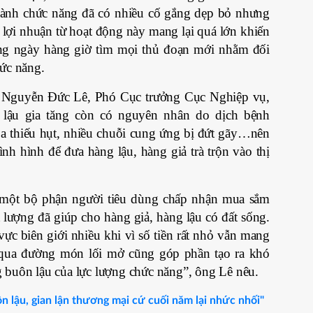
gành chức năng đã có nhiều cố gắng dẹp bỏ nhưng
 lợi nhuận từ hoạt động này mang lại quá lớn khiến
àng ngày hàng giờ tìm mọi thủ đoạn mới nhằm đối
hức năng.
g Nguyễn Đức Lê, Phó Cục trưởng Cục Nghiệp vụ,
lậu gia tăng còn có nguyên nhân do dịch bệnh
a thiếu hụt, nhiều chuỗi cung ứng bị đứt gãy…nên
ình hình để đưa hàng lậu, hàng giả trà trộn vào thị
 một bộ phận người tiêu dùng chấp nhận mua sắm
 lượng đã giúp cho hàng giả, hàng lậu có đất sống.
ực biên giới nhiều khi vì số tiền rất nhỏ vẫn mang
 qua đường món lối mở cũng góp phần tạo ra khó
 buôn lậu của lực lượng chức năng”, ông Lê nêu.
n lậu, gian lận thương mại cứ cuối năm lại nhức nhối"