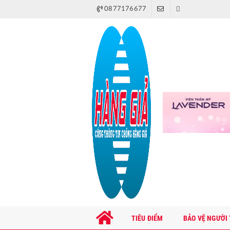
0877176677
TIÊU ĐIỂM
BẢO VỆ NGƯỜI 