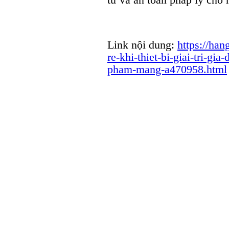
Link nội dung:
https://han
re-khi-thiet-bi-giai-tri-gia
pham-mang-a470958.html