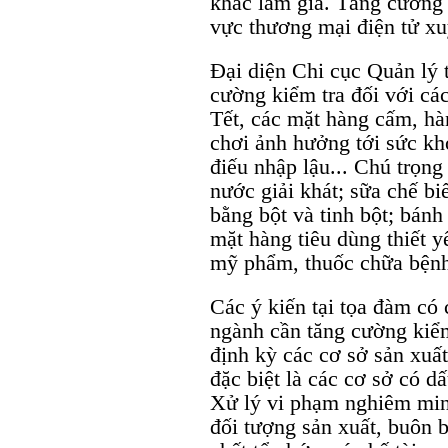
khác làm giả. Tăng cường h
vực thương mại điện tử xu
Đại diện Chi cục Quản lý t
cường kiểm tra đối với các
Tết, các mặt hàng cấm, hà
chơi ảnh hưởng tới sức kh
điếu nhập lậu... Chú trọng
nước giải khát; sữa chế bi
bằng bột và tinh bột; bán
mặt hàng tiêu dùng thiết 
mỹ phẩm, thuốc chữa bện
Các ý kiến tại tọa đàm có 
ngành cần tăng cường kiểm 
định kỳ các cơ sở sản xuấ
đặc biệt là các cơ sở có dấ
Xử lý vi phạm nghiêm minh,
đối tượng sản xuất, buôn 