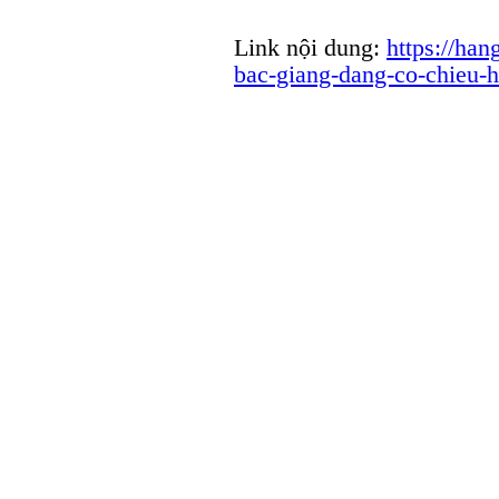
Link nội dung:
https://han
bac-giang-dang-co-chieu-